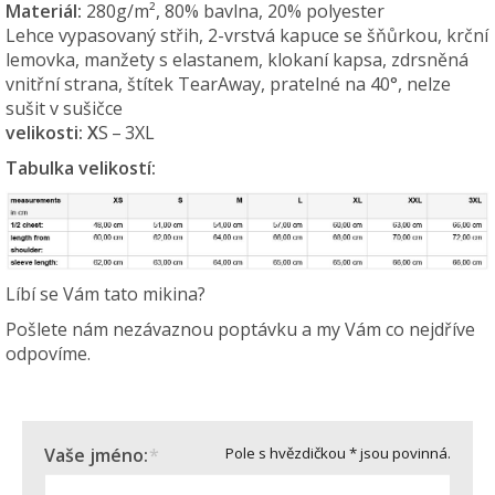
Materiál:
280g/m², 80% bavlna, 20% polyester
Lehce vypasovaný střih, 2-vrstvá kapuce se šňůrkou, krční
lemovka, manžety s elastanem, klokaní kapsa, zdrsněná
vnitřní strana, štítek TearAway, pratelné na 40°, nelze
sušit v sušičce
velikosti:
X
S – 3XL
Tabulka velikostí:
Líbí se Vám tato mikina?
Pošlete nám nezávaznou poptávku a my Vám co nejdříve
odpovíme.
Vaše jméno:
*
Pole s hvězdičkou * jsou povinná.