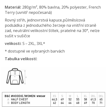
Materiál:
280g/m², 80% bavlna, 20% polyester,
French
Terry
(uvnitř nepočesaná)
Rovný střih, jednovrstvá kapuce,půlměsícová
podsádka z jednoduchého žerzeje na vnitřní straně
zad,
neutrální velikostní štítek
, pratelné na 30°, nelze
sušit v sušičce
velikosti:
S – 2XL, 3XL*
* dostupné ve vybraných barvách
Tabulka velikostí: