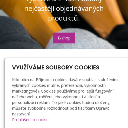
nejčastěji objednávaných
produktů.
E-shop
Hynek Rychlík
VYUŽÍVÁME SOUBORY COOKIES
Radotínská 544/85, 743 01 Bílovec
+420 777 600 528
Kliknutím na Přijmout cookies dáváte souhlas s uložením
info@potisktextilu.cz
vybraných cookies (nutné, preferenční, výkonnostní,
marketingové). Cookies používáme pro lepší fungování
našeho webu, měření jeho výkonnosti a cílení a
personalizaci reklam. To jaké cookies budou uloženy,
můžete svobodně rozhodnout pod tlačítkem Upravit
Doprava a platba
nastavení.
Zásady zpracování osobních údajů
Prohlášení o cookies.